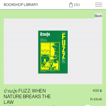
BOOKSHOP LIBRARY
( 0
)
Back
ป่วนปุย FUZZ: WHEN
400
฿
NATURE BREAKS THE
In stock
LAW