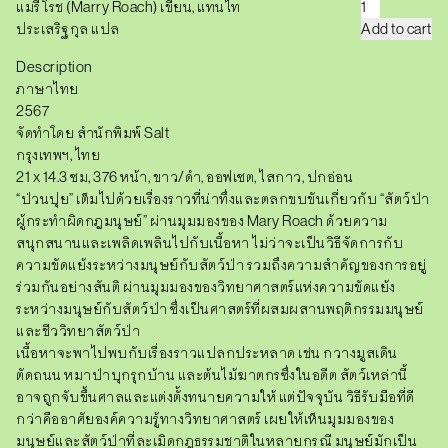
ป่
แมรี่ โรช (Marry Roach) เขียน, แทนไท
ว
ประเสริฐกุล แปล
Add to cart
น
ปุ
Description
ย
F
ภาษาไทย
U
2567
Z
Z
จัดทำโดย สำนักพิมพ์ Salt
:
กรุงเทพฯ,​ ไทย
W
21 x 14.3 ซม, 376 หน้า, ขาว/ดำ, ออฟเซต, ไสกาว, ปกอ่อน
H
E
“ป่วนปุย” เต็มไปด้วยเรื่องราวที่น่าทึ่งและตลกขบขันเกี่ยวกับ “สัตว์ป่า
N
ผู้กระทำผิดกฎมนุษย์” ผ่านมุมมองของ Mary Roach ด้วยความ
N
สนุกสนานและเพลิดเพลินไปกับเนื้อหา ไม่ว่าจะเป็นวิธีจัดการกับ
A
T
ความขัดแย้งระหว่างมนุษย์กับสัตว์ป่า รวมถึงความสำคัญของการอยู่
U
ร่วมกันอย่างสันติ ผ่านมุมมองของวิทยาศาสตร์แห่งความขัดแย้ง
R
E
ระหว่างมนุษย์กับสัตว์ป่า ซึ่งเป็นศาสตร์ที่ผสมผสานพฤติกรรมมนุษย์
B
และชีววิทยาสัตว์ป่า
R
เนื้อหาจะพาไปพบกับเรื่องราวแปลกประหลาด เช่น กวางมูสเดิน
E
A
ตัดถนน หมาป่าบุกรุกบ้าน และต้นไม้ฆาตกรซึ่งในอดีต สัตว์เหล่านี้
K
อาจถูกจับขึ้นศาลและแต่งตั้งทนายความให้ แต่ปัจจุบัน วิธีรับมือที่ดี
S
กว่าคืออาศัยองค์ความรู้ทางวิทยาศาสตร์ เผยให้เห็นมุมมองของ
T
H
มนุษย์และสัตว์ป่าที่ละเมิดกฎธรรมชาติในหลายกรณี มนุษย์มักเป็น