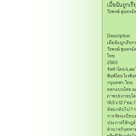
เมื่อฉันถูกเ
วีรพงษ์ สุนทรฉ
Description
เมื่อฉันถูกเรีย
วีรพงษ์ สุนทรฉั
ไทย
2563
จัดทำโดย iLaw
พิมพ์โดย โรงพิม
กรุงเทพฯ, ไทย
ออกแบบโดย ณขว
ภาพประกอบโดย
18.5 x 12.7 ซม, 
ย้อนกลับไป 7 กว
การจัดระเบียบ
ประกาศใช้กฎอัย
อำนาจกับทหารใน
หรือที่เรียกกันโ