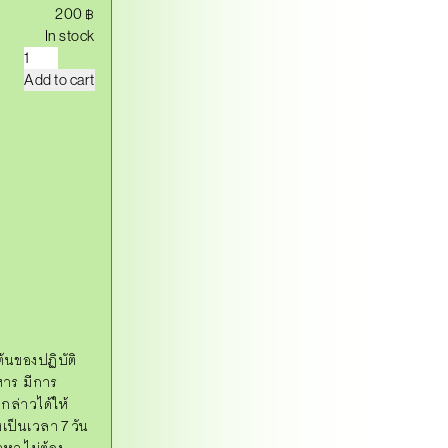
200
฿
In stock
เ
มื่
Add to cart
อ
ฉั
น
ถู
ก
เ
รี
ย
ก
ป
รั
บ
ทั
ศ
น
ค
ติ
q
ต้นของปฏิบัติ
u
หาร มีการ
a
กล่าวได้ให้
n
t
เป็นเวลา 7 วัน
i
หา ไม่ต้อง