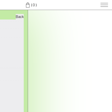
( 0
)
Back