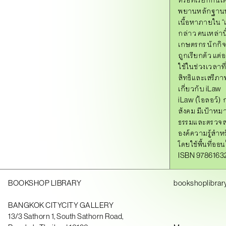
พยานหลักฐานห
เนื้อหาภายใน
“
กล่าว คนเหล่าน
เกษตรกร นักกิจก
ถูกเรียกตัว แต
ใช้ในช่วงเวลา
สิทธิและเสรีภ
เกี่ยวกับ
iLaw
iLaw
(ไอลอว์)
ก
สังคม มีเป้าหม
ธรรมและตรวจสอบ
องค์ความรู้สำ
โดยใช้พื้นที่ออ
ISBN 9786163
BOOKSHOP LIBRARY
bookshoplibrar
BANGKOK CITYCITY GALLERY
13/3 Sathorn 1, South Sathorn Road,