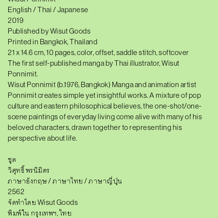
English / Thai / Japanese
2019
Published by Wisut Goods
Printed in
Bangkok, Thailand
21 x 14.6 cm, 10 pages, color, offset, saddle stitch, softcover
The first self-published
manga
by Thai
i
llustrator
,
Wisut
Ponnimit.
Wisut Ponnimit
(b.1976,
Bangkok) Manga and animation artist
Ponnimit creates simple yet insightful works. A mixture of pop
culture and eastern philosophical believes, the one-shot/one-
scene paintings of everyday living come alive with many of his
beloved characters, drawn together to representing his
perspective about life.
ชุด
วิศุทธิ์ พรนิมิตร
ภาษาอังกฤษ / ภาษาไทย / ภาษาญี่ปุ่น
2562
จัดทำโดย Wisut Goods
พิมพ์ใน กรุงเทพฯ, ไทย