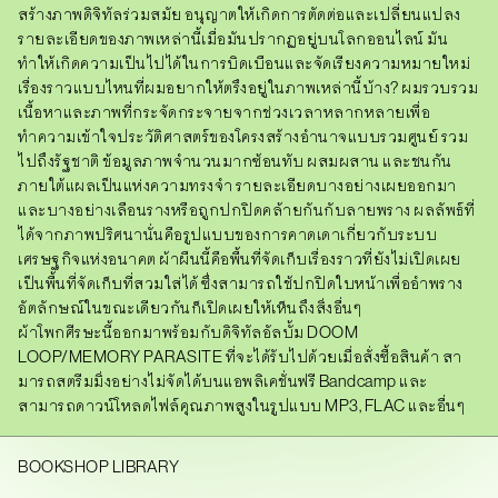
สร้างภาพดิจิทัลร่วมสมัย อนุญาตให้เกิดการตัดต่อและเปลี่ยนแปลง
รายละเอียดของภาพเหล่านี้เมื่อมันปรากฏอยู่บนโลกออนไลน์ มัน
ทำให้เกิดความเป็นไปได้ในการบิดเบือนและจัดเรียงความหมายใหม่
เรื่องราวแบบไหนที่ผมอยากให้ตรึงอยู่ในภาพเหล่านี้บ้าง? ผมรวบรวม
เนื้อหาและภาพที่กระจัดกระจายจากช่วงเวลาหลากหลายเพื่อ
ทำความเข้าใจประวัติศาสตร์ของโครงสร้างอำนาจแบบรวมศูนย์ รวม
ไปถึงรัฐชาติ ข้อมูลภาพจำนวนมากซ้อนทับ ผสมผสาน และชนกัน
ภายใต้แผลเป็นแห่งความทรงจำ รายละเอียดบางอย่างเผยออกมา
และบางอย่างเลือนรางหรือถูกปกปิดคล้ายกันกับลายพราง ผลลัพธ์ที่
ได้จากภาพปริศนานั่นคือรูปแบบของการคาดเดาเกี่ยวกับระบบ
เศรษฐกิจแห่งอนาคต ผ้าผืนนี้คือพื้นที่จัดเก็บเรื่องราวที่ยังไม่เปิดเผย
เป็นพื้นที่จัดเก็บที่สวมใส่ได้ ซึ่งสามารถใช้ปกปิดใบหน้าเพื่ออำพราง
อัตลักษณ์ในขณะเดียวกันก็เปิดเผยให้เห็นถึงสิ่งอื่นๆ
ผ้าโพกศีรษะนี้ออกมาพร้อมกับดิจิทัลอัลบั้ม
DOOM
LOOP/MEMORY PARASITE
ที่จะได้รับไปด้วยเมื่อสั่งซื้อสินค้า สา
มารถสตรีมมิ่งอย่างไม่จัดได้บนแอพลิเคชั่นฟรี Bandcamp และ
สามารถดาวน์โหลดไฟล์คุณภาพสูงในรูปแบบ MP3, FLAC และอื่นๆ
BOOKSHOP LIBRARY