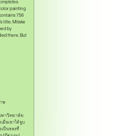
 completes
color painting
contains 756
 title. Mitake
bed by
died there. But
ดาษ
์มหาวิทยาลัย
ื่อเขาได้จูบ
อเป็นของที่
m
(มิตาเกะ)