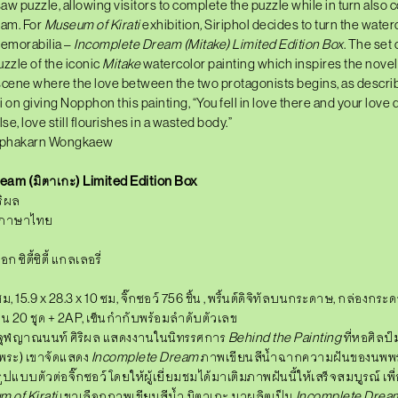
saw puzzle, allowing visitors to complete the puzzle while in turn also
eam.
For
Museum of Kirati
exhibition
,
Siriphol decides to turn the water
memorabilia –
Incomplete Dream
(Mitake)
Li
m
ited Edition Box
.
The set 
uzzle of the iconic
Mitake
watercolor painting which inspires the novel’s
scene where the love between the two protagonists begins, as descri
i on giving Nopphon this painting,
“You
fell in love there and your love 
e, love still flourishes in a wasted body.”
pphakarn Wongkaew
ream
(มิตาเกะ)
Limited Edition Box
ริผล
 ภาษาไทย
ซิตี้ซิตี้ แกลเลอรี่
ม, 15.9 x 28.3 x 10 ซม, จิ๊กซอว์ 756 ชิ้น , พริ้นต์ดิจิทัลบนกระดาษ, กล่องกระ
 20 ชุด + 2AP, เซ็นกำกับพร้อมลำดับตัวเลข
อ จุฬญาณนนท์ ศิริผล แสดงงานในนิทรรศการ
Behind the Painting
ที่หอศิลป
าพระ) เขาจัดแสดง
Incomplete Dream
ภาพเขียนสีน้ำฉากความฝันของนพพรเม
ูปแบบตัวต่อจิ๊กซอว์ โดยให้ผู้เยี่ยมชมได้มาเติมภาพฝันนี้ให้เสร็จสมบูรณ์ เพื่
 of Kirati
เขาเลือกภาพเขียนสีน้ำ มิตาเกะ มาผลิตเป็น
Incomplete Drea