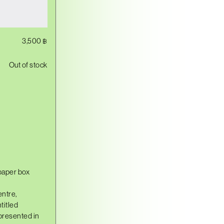
3,500
฿
Out of stock
 paper box
entre,
n
titled
presented in