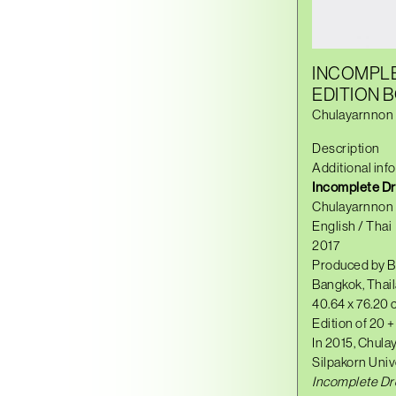
INCOMPLE
EDITION 
Chulayarnnon 
Description
Additional inf
Incomplete D
Chulayarnnon 
English / Thai
2017
Produced by
Bangkok, Thai
40.64 x 76.20 c
Edition of 20
In 2015, Chula
Silpakorn Univ
Incomplet
e
Dr