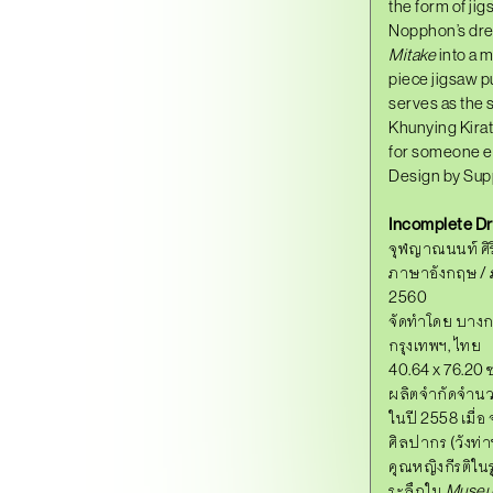
the form of jig
Nopphon’s dr
Mitake
into a 
piece jigsaw p
serves as the 
Khunying Kirat
for someone els
Design by Su
Incomplete D
จุฬญาณนนท์ ศิ
ภาษาอังกฤษ /
2560
จัดทำโดย บางกอก 
กรุงเทพฯ, ไทย
40.64 x 76.20 ซ
ผลิตจำกัดจำนวน
ในปี 2558 เมื่
ศิลปากร (วังท่
คุณหญิงกีรติในร
ระลึกใน
Museum