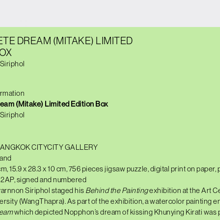
TE DREAM (MITAKE) LIMITED
BOX
Siriphol
ormation
ream
(Mitake)
Limited Edition Box
Siriphol
 BANGKOK CITYCITY GALLERY
land
m, 15.9 x 28.3 x 10 cm, 756 pieces jigsaw puzzle, digital print on paper,
 + 2AP, signed and numbered
yarnnon Siriphol staged his
Behind the Painting
exhibition at the Art C
ersity
(Wang
Thapra)
.
As part of the exhibition, a watercolor painting
e
eam
whi
ch
depicted Nopphon’s dream of kissing Khunying Kirati was 