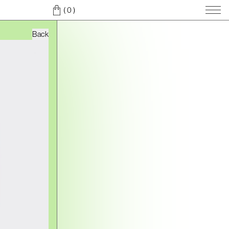
( 0
)
Back