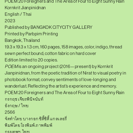
POEM 20 Foreigners and The Area of Four to Eight Sunny Rain
Kornkrit Jianpinidnan
English / Thai
2023
Published by BANGKOK CITYCITY GALLERY
Printed by Parbpim Printing
Bangkok, Thailand
19.3 x 19.3 x 1.3 cm, 160 pages, 158 images, color, indigo, thread
sewn perfect bound, cotton fabric on hard cover
Edition limited to 20 copies.
POEM
is an ongoing project (2016—present) by Kornkrit
Jianpinidnan, from the poetic tradition of Nirat to visual poetry in
photobook format, convey sentiments of love-longing and
wanderlust. Reflecting the artist’s experience and memory.
POEM 20 Foreigners and The Area of Four to Eight Sunny Rain
กรกฤช เจียรพินิจนันท์
อังกฤษ / ไทย
2566
จัดทำโดย บางกอก ซิตี้ซิตี้ แกลเลอรี่
พิมพ์โดย โรงพิมพ์ ภาพพิมพ์
กรุงเทพฯ, ไทย