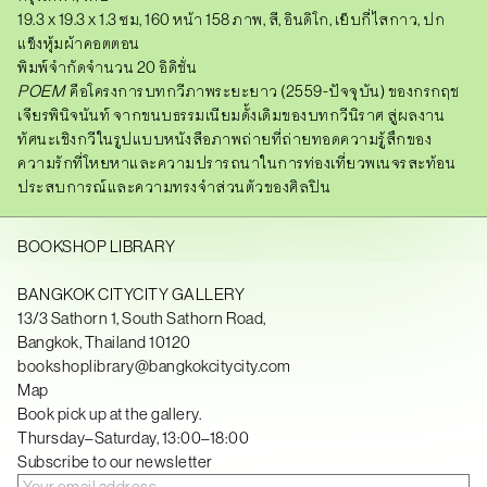
19.3 x 19.3 x 1.3 ซม, 160 หน้า 158 ภาพ, สี, อินดิโก, เย็บกี่ไสกาว, ปก
แข็งหุ้มผ้าคอตตอน
พิมพ์จำกัดจำนวน 20 อิดิชั่น
POEM
คือโครงการบทกวีภาพระยะยาว (2559-ปัจจุบัน) ของกรกฤช
เจียรพินิจนันท์ จากขนบธรรมเนียมดั้งเดิ
มของบทกวีนิราศ สู่ผลงาน
ทัศนะเชิงกวีในรู
ปแบบหนังสือภาพถ่ายที่ถ่
ายทอดความรู้สึกของ
ความรักที่
โหยหาและความปรารถนาในการท่
องเที่ยวพเนจรสะท้อน
ประสบการณ์
และความทรงจำส่วนตัวของศิลปิน
BOOKSHOP LIBRARY
BANGKOK CITYCITY GALLERY
13/3 Sathorn 1, South Sathorn Road,
Bangkok, Thailand 10120
bookshoplibrary@bangkokcitycity.com
Map
Book pick up at the gallery.
Thursday–Saturday, 13:00–18:00
Subscribe to our newsletter