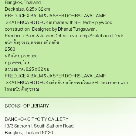
Bangkok, Thailand
M
&
Deck size; 8.25 x 32 cm
J
PREDUCE X BALM & JASPER DOHRS LAVA LAMP
A
SKATEBOARD DECK is made with
SHLtech+ plywood
S
P
construction. Designed by Dhanut Tungsuwan.
E
Preduce x Balm & Jasper Dohrs Lava Lamp Skateboard Deck
R
D
ธนัช ตั้งสุวรณ, แจสเปอร์ ดอร์ส
O
2563
H
ผลิตโดย preduce
R
S
กรุงเทพฯ, ไทย
L
แผ่นขนาด; 8.25 x 32 ซม
A
PREDUCE X BALM & JASPER DOHRS LAVA LAMP
V
A
SKATEBOARD DECK ผลิตด้วยนวัตกรรมใหม่ SHLtech+ ออกแบบ
L
โดย ธนัช ตั้งสุวรรณ
A
M
P
S
BOOKSHOP LIBRARY
K
A
BANGKOK CITYCITY GALLERY
T
E
13/3 Sathorn 1, South Sathorn Road,
B
Bangkok, Thailand 10120
O