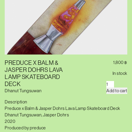
PREDUCE X BALM &
1,800
฿
JASPER DOHRS LAVA
In stock
LAMP SKATEBOARD
DECK
P
R
Dhanut Tungsuwan
Add to cart
E
D
Description
U
C
Preduce x Balm & Jasper Dohrs Lava Lamp Skateboard Deck
E
Dhanut Tungsuwan, Jasper Dohrs
X
B
2020
A
Produced by preduce
L