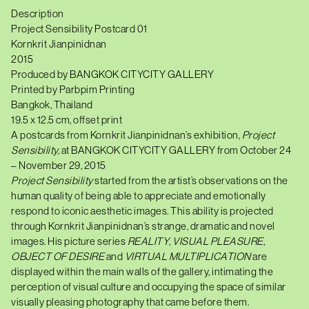
J
Description
E
C
Project Sensibility Postcard 01
T
Kornkrit Jianpinidnan
S
E
2015
N
Produced by BANGKOK CITYCITY GALLERY
S
Printed by Parbpim Printing
I
B
Bangkok, Thailand
I
19.5 x 12.5 cm, offset print
L
A postcards from Kornkrit Jianpinidnan’s exhibition,
I
Project
T
Sensibility,
at BANGKOK CITYCITY GALLERY from October 24
Y
– November 29, 2015
P
O
Project Sensibility
started from the artist’s observations on the
S
human quality of being able to appreciate and emotionally
T
respond to iconic aesthetic images. This ability is projected
C
A
through Kornkrit Jianpinidnan’s strange, dramatic and novel
R
images. His picture series
REALITY
,
VISUAL PLEASURE
,
D
OBJECT OF DESIRE
and
VIRTUAL MULTIPLICATION
0
are
1
displayed within the main walls of the gallery, intimating the
q
perception of visual culture and occupying the space of similar
u
a
visually pleasing photography that came before them.