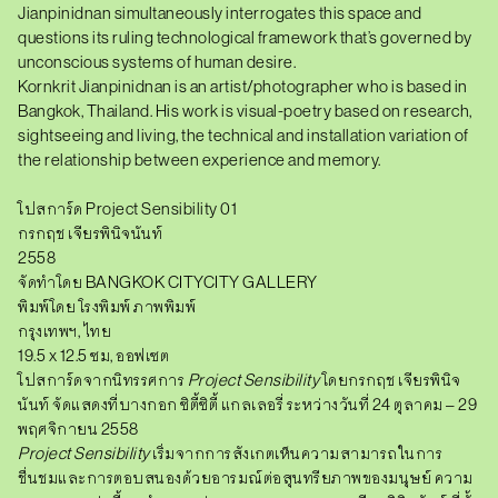
n
Jianpinidnan simultaneously interrogates this space and
t
questions its ruling technological framework that’s governed by
i
t
unconscious systems of human desire.
y
Kornkrit Jianpinidnan is an artist/photographer who is based in
Bangkok, Thailand. His work is visual-poetry based on research,
sightseeing and living, the technical and installation variation of
the relationship between experience and memory.
โปสการ์ด Project Sensibility 01
กรกฤช เจียรพินิจนันท์
2558
จัดทำโดย BANGKOK CITYCITY GALLERY
พิมพ์โดย โรงพิมพ์ ภาพพิมพ์
กรุงเทพฯ, ไทย
19.5 x 12.5 ซม, ออฟเซต
โปสการ์ดจากนิทรรศการ
Project Sensibility
โดยกรกฤช เจียรพินิจ
นันท์ จัดแสดงที่บางกอก ซิตี้ซิตี้ แกลเลอรี่ ระหว่างวันที่ 24 ตุลาคม – 29
พฤศจิกายน 2558
Project Sensibility
เริ่มจากการสังเกตเห็นความสามารถในการ
ชื่นชมและการตอบสนองด้วยอารมณ์ต่อสุนทรียภาพของมนุษย์ ความ