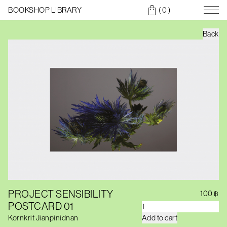
BOOKSHOP LIBRARY
( 0
)
Back
PROJECT SENSIBILITY
100
฿
POSTCARD 01
P
R
Kornkrit Jianpinidnan
Add to cart
O