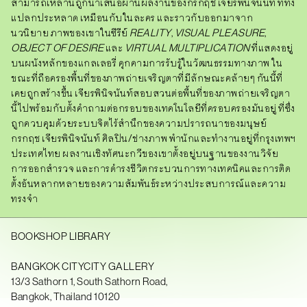
สามารถเหล่านี้ถูกนำเสนอผ่านผลงานของกรกฤช เจียรพินิจนันท์ ที่ทั้ง
แปลกประหลาด เหมือนกับในละคร และราวกับออกมาจาก
นวนิยาย
ภาพของเขาในซีรีย์
REALITY
,
VISUAL PLEASURE
,
OBJECT OF DESIRE
และ
VIRTUAL MULTIPLICATION
ที่แสดงอยู่
บนผนังหลักของแกลเลอรี่ คุกคามการรับรู้ในวัฒนธรรมทางภาพ ใน
ขณะที่ถือครองพื้นที่ของภาพถ่ายเจริญตาที่มีลักษณะคล้ายๆ กันนี้ที่
เคยถูกสร้างขึ้น เจียรพินิจนันท์สอบสวนต่อพื้นที่ของภาพถ่ายเจริญตา
นี้ไปพร้อมกับตั้งคำถามต่อกรอบของเทคโนโลยีที่ครอบครองมันอยู่ ที่ซึ่ง
ถูกควบคุมด้วยระบบจิตไร้สำนึกของความปรารถนาของมนุษย์
กรกฤช เจียรพินิจนันท์ ศิลปิน/ช่างภาพ พำนักและทำงานอยู่ที่กรุงเทพฯ
ประเทศไทย ผลงานเชิงทัศนะกวีของเขาตั้งอยู่บนฐานของงานวิจัย
การออกสำรวจ และการดำรงชีวิตกระบวนการทางเทคนิคและการติด
ตั้งอันหลากหลายของความสัมพันธ์ระหว่างประสบการณ์และความ
ทรงจำ
BOOKSHOP LIBRARY
BANGKOK CITYCITY GALLERY
13/3 Sathorn 1, South Sathorn Road,
Bangkok, Thailand 10120