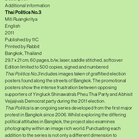
Additional information
Thai Politics No.3
Miti Ruangkritya
English
2011
Published by 11C
Printed by Rabbit
Bangkok, Thailand
29.7 x 21 cm, 60 pages, b/w, laser, saddle stitched, softcover
Edition limited to 500 copies, signed and numbered
T
hai Politics
No.3
includes images taken of graffitied election
posters found along the streets of Bangkok. The promotional
posters show the intense frustration between opposing
supporters of Yingluck Shinawatra’s Pheu Thai Party and Abhisit
Vejjajiva’s Democrat party during the 2011 election.
T
hai Politics
is an ongoing series developed from the first major
protest in Bangkok since 2006. Whilst exploring the differing
political attitudes in Bangkok, the project also examines
photography within an image rich world. Punctuating each
addition to the series is not only a different dimension to