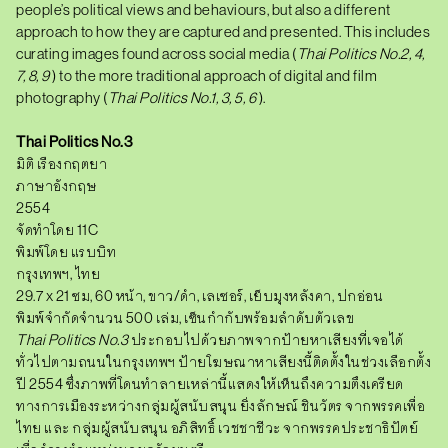
people’s political views and behaviours, but also a different
approach to how they are captured and presented. This includes
curating images found across social media
(
T
hai Politics
No.2, 4,
7, 8,
9
) to the more traditional approach of digital and film
photography
(
T
hai Politics
No.1, 3, 5,
6
).
Thai Politics No.3
มิติ เรืองกฤตยา
ภาษาอังกฤษ
2554
จัดทำโดย 11C
พิมพ์โดย แรบบิท
กรุงเทพฯ, ไทย
29.7 x 21 ซม, 60 หน้า, ขาว/ดำ, เลเซอร์, เย็บมุงหลังคา, ปกอ่อน
พิมพ์จำกัดจำนวน 500 เล่ม, เซ็นกำกับพร้อมลำดับตัวเลข
T
hai Politics No.3
ประกอบไปด้วยภาพจากป้ายหาเสียงที่เจอได้
ทั่วไปตามถนนในกรุงเทพฯ ป้ายโฆษณาหาเสียงนี้ติดตั้งในช่วงเลือกตั้ง
ปี 2554 ซึ่งภาพที่โดนทำลายเหล่านี้แสดงให้เห็นถึงความตึงเครียด
ทางการเมืองระหว่างกลุ่มผู้สนับสนุน ยิ่งลักษณ์ ชินวัตร จากพรรคเพื่อ
ไทย และ กลุ่มผู้สนับสนุน อภิสิทธิ์ เวชชาชีวะ จากพรรคประชาธิปัตย์