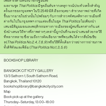
เพื่อดำรงตำแหน่งนายกรัฐมนตรี
ผลงานชุด
T
hai Politics
มีจุดเริ่มต้นจากเหตุการณ์ประท้วงครั้งสำคัญ
ครั้งแรกของกรุงเทพฯ ในปี 2549 มิติ เรืองกฤตยา สำรวจภาพถ่ายที่เกิด
ขึ้นมากมายในช่วงนั้นไปพร้อมๆ กับการสำรวจทัศนคติทางการเมืองที่
ต่างกันไปในกรุงเทพฯ งานแต่ละชิ้นในชุด
T
hai Politics
ไม่เพียงนำ
เสนอมิติมุมมองและพฤติกรรมทางการเมืองของผู้คนที่แตกต่างกัน แต่
ยังนำเสนอวิถีทางที่ภาพต่างๆ เหล่านี้ถูกบันทึกและนำเสนอด้วยกลวิธี
ที่หลากหลาย ซึ่งรวมถึงการคัดเลือกภาพที่พบเห็นได้จากสื่อโซเชีย
ล
(
T
hai Politics
No.2, 4, 7, 8, 9
) หรือวิธีที่ดั้งเดิมกว่าอย่างการถ่ายภาพ
ทั้งดิจิทัลและฟิล์ม
(
T
hai Politics
No.1, 3, 5, 6
)
BOOKSHOP LIBRARY
BANGKOK CITYCITY GALLERY
13/3 Sathorn 1, South Sathorn Road,
Bangkok, Thailand 10120
bookshoplibrary@bangkokcitycity.com
Map
Book pick up at the gallery.
Thursday–Saturday, 13:00–18:00