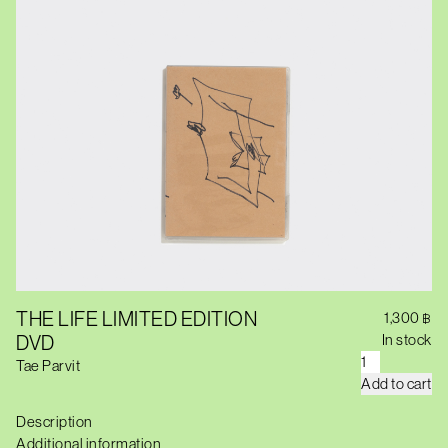
THE LIFE LIMITED EDITION
1,300
฿
DVD
In stock
T
Tae Parvit
H
Add to cart
E
L
Description
I
F
Additional information