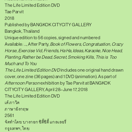
E
The Life Limited Edition DVD
L
I
Tae Parvit
M
2018
I
Published by BANGKOK CITYCITY GALLERY
T
E
Bangkok, Thailand
D
Unique edition to 56 copies, signed and numbered
E
Available:
…, After Party,
Book of Flowers
,
Congratuation,
D
Crazy
I
Horse
,
Exercise Vid
,
Friends
,
Ha Ha, Ideas, Karaoke,
Nice Head
,
T
Planting
, Rather be Dead, Secret, Smoking Kills, This is
Too
I
O
Much
and To You
N
The Life Limited Edition DVD
includes one original hand drawn
D
cover, one zine
(36
pages) and 1 DVD
(
a
nimation).
As part of
V
D
Afternoon Person
exhibition by Tae Parvit at BANGKOK
q
CITYCITY GALLERY, April 28
–
June 17, 2018
u
The Life Limited Edition DVD
a
n
เต้ ภาวิต
t
ภาษาอังกฤษ
i
t
2561
y
จัดทำโดย บางกอก ซิตี้ซิตี้ แกลเลอรี่
กรุงเทพฯ, ไทย