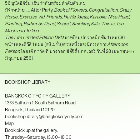
56 ยูนีค
อิ
ดิชั่น
, เซ็นกำกับพร้อมลำดับตัวเลข
มีจำหน่าย
:
…, After Party,
Book of Flowers
,
Congratuation,
Crazy
Horse
,
Exercise Vid
,
Friends
,
Ha Ha, Ideas, Karaoke,
Nice Head
,
Planting
, Rather be Dead, Secret, Smoking Kills, This is
Too
Much
and To You
The Life
Limited Edition DVD
มาพร้อมปกวาดมือ ซีน 1 เล่ม
(36
หน้า) และดีวีดี 1 แผ่น
(อนิเมชั่น)ส่วนหนึ่ง
ของ
นิทรรศการ
Afternoon
Person
โดย เต้ ภาวิต ที่ บางกอก ซิตี้ซิตี้ แกลเลอรี่ วันที่ 28 เมษายน
–
17
มิถุนายน 2561
BOOKSHOP LIBRARY
BANGKOK CITYCITY GALLERY
13/3 Sathorn 1, South Sathorn Road,
Bangkok, Thailand 10120
bookshoplibrary@bangkokcitycity.com
Map
Book pick up at the gallery.
Thursday–Saturday, 13:00–18:00