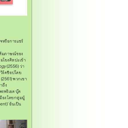
จหรือการแชร์
สัมภาษณ์ของ
อมโยงศิลปะเข้า
ogy
(2556) ว่า
เวิร์คช็อปโดย
 (2561) พวกเขา
าถึง
พรพริเอต บุ๊ค
อง โดยกลุ่มผู้
nt)’ อันเป็น