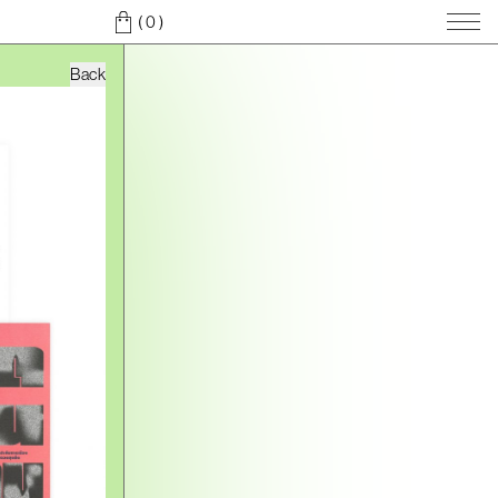
( 0
)
Back