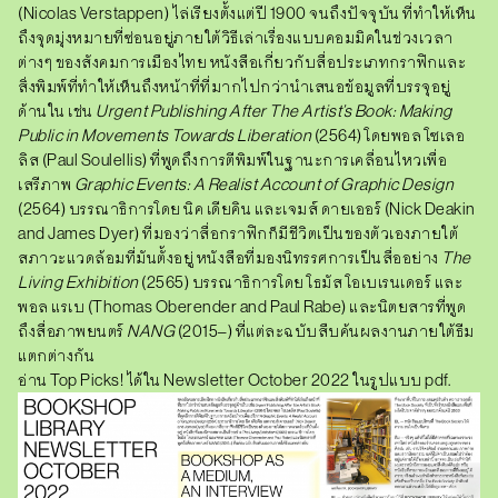
(Nicolas Verstappen) ไล่เรียงตั้งแต่ปี 1900 จนถึงปัจจุบัน ที่ทำให้เห็น
ถึงจุดมุ่งหมายที่ซ่อนอยู่ภายใต้วิธีเล่าเรื่องแบบคอมมิคในช่วงเวลา
ต่างๆ
ของสังคมการเมืองไทย หนังสือเกี่ยวกับสื่อประเภทกราฟิกและ
สิ่งพิมพ์ที่ทำให้เห็นถึงหน้าที่ที่มากไปกว่านำเสนอข้อมูลที่บรรจุอยู่
ด้านใน เช่น
Urgent Publishing After The Artist’s Book: Making
Public in Movements Towards Liberation
(2564) โดยพอล โซเลอ
ลิส (Paul Soulellis) ที่พูดถึงการตีพิมพ์ในฐานะการเคลื่อนไหวเพื่อ
เสรีภาพ
Graphic Events: A Realist Account of Graphic Design
(2564) บรรณาธิการโดย นิค เดียคิน และเจมส์ ดายเออร์ (Nick Deakin
and James Dyer) ที่มองว่าสื่อกราฟิกก็มีชีวิตเป็นของตัวเองภายใต้
สภาวะแวดล้อมที่มันตั้งอยู่ หนังสือที่มองนิทรรศการเป็นสื่ออย่าง
The
Living Exhibition
(2565) บรรณาธิการโดย โธมัส โอเบเรนเดอร์ และ
พอล แรเบ (Thomas Oberender and Paul Rabe) และนิตยสารที่พูด
ถึงสื่อภาพยนตร์
NANG
(2015–) ที่แต่ละฉบับสืบค้นผลงานภายใต้ธีม
แตกต่างกัน
อ่าน Top Picks! ได้ใน Newsletter October 2022 ในรูปแบบ pdf.