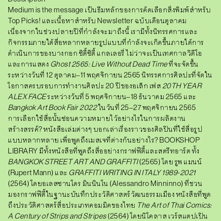
Medium is the message เป็นธีมหลักของการคัดเลือกสิ่งพิมพ์สำหรับ
Top Picks! และเนื้อหาสำหรับ Newsletter ฉบับเดือนตุลาคม
เนื่องจากในช่วงปลายปีที่กำลังจะมาถึงนี้ เรามีทั้งนิทรรศการและ
กิจกรรมภายใต้สื่อหลากหลายรูปแบบที่กำลังจะเกิดขึ้นภายใต้การ
ดำเนินการของบางกอก ซิตี้ซิตี้ แกลเลอรี่ ไม่ว่าจะเป็นเทศกาลวิดีโอ
และการแสดง
Ghost 2565: Live Without Dead Time
ที่จะจัดขึ้น
ระหว่างวันที่ 12 ตุลาคม–11 พฤศจิกายน 2565 นิทรรศการศิลปะที่จัดใน
โอกาสครบรอบการทำงานศิลปะ 20 ปีของอเล็ก เฟส
20TH YEAR
ALEX FACE
ระหว่างวันที่ 5 พฤศจิกายน–18 ธันวาคม 2565 และ
Bangkok Art Book Fair 2022
ในวันที่ 25–27 พฤศจิกายน 2565
การเลือกใช้สื่อนั้นซ่อนความหมายไว้อย่างไรในการผลิตงาน
สร้างสรรค์? หนังสือเล่มต่างๆ บอกเล่าเรื่องราวของศิลปินที่ใช้สื่อรูป
แบบหลากหลาย เพื่อพูดถึงเมสเจที่ต่างกันอย่างไร? BOOKSHOP
LIBRARY มีทั้งหนังสือที่พูดถึงสื่ออย่างกราฟฟิตี้และสตรีทอาร์ต ทั้ง
BANGKOK STREET ART AND GRAFFITI
(2565) โดย รูพ แมนน์
(Rupert Mann) และ
GRAFFITI WRITING IN ITALY 1989-2021
(2564) โดยอเลสซานโดร มินนินโน (Alessandro Minninno) ที่ชวน
มองกราฟฟิตี้ในฐานะบันทึกประวัติศาสตร์วัฒนธรรมเมือง หนังสือที่พูด
ถึงประวัติศาสตร์สื่อประเภทคอมมิคของไทย
The Art of Thai Comics:
A Century of Strips and Stripes
(2564) โดยนิโคลาส เวร์สแตปเปิน