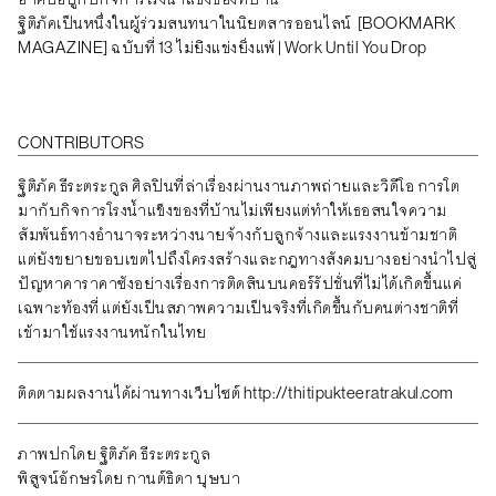
ฐิติภัคเป็นหนึ่งในผู้ร่วมสนทนาในนิยตสารออนไลน์
[BOOKMARK
MAGAZINE] ฉบับที่ 13 ไม่ย่ิงแข่งยิ่งแพ้ | Work Until You Drop
CONTRIBUTORS
ฐิติภัค ธีระตระกูล ศิลปินที่ล่าเรื่องผ่านงานภาพถ่ายและวิดีโอ การโต
มากับกิจการโรงน้ำแข็งของที่บ้านไม่เพียงแต่ทำให้เธอสนใจความ
สัมพันธ์ทางอำนาจระหว่างนายจ้างกับลูกจ้างและแรงงานข้ามชาติ
แต่ยังขยายขอบเขตไปถึงโครงสร้างและกฎทางสังคมบางอย่างนำไปสู่
ปัญหาคาราคาซังอย่างเรื่องการติดสินบนคอร์รัปชั่นที่ไม่ได้เกิดขึ้นแค่
เฉพาะท้องที่ แต่ยังเป็นสภาพความเป็นจริงที่เกิดขึ้นกับคนต่างชาติที่
เข้ามาใช้แรงงานหนักในไทย
ติดตามผลงานได้ผ่านทางเว็บไซต์
http://thitipukteeratrakul.com
ภาพปกโดย ฐิติภัค ธีระตระกูล
พิสูจน์อักษรโดย กานต์ธิดา บุษบา