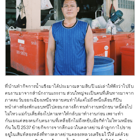
ที่บ้านทำกิจการน้ำแข็งมาได้ประมาณสามสิบปี แม่เล่าให้ฟังว่าไปรับ
คนงานมาจากสำนักงานแรงงาน ส่วนใหญ่จะเป็นคนที่เดินทางมาจาก
ภาคตะวันออกเฉียงเหนือ หลายคนทำได้แค่ไม่ถึงหนึ่งเดือนก็ปีน
หน้าต่างห้องพักแอบหนีไปตอนกลางดึก ทนทำงานหนักขนาดนี้ต่อไป
ไม่ไหว แม่กับเตี่ยต้องไปตามหาให้กลับมาทำงานก่อน เพราะทำ
กันเองแค่สองคนกับคนงานที่เหลืออีกไม่ถึงหยิบมือก็ทำไม่ไหวเหมือน
กัน ในปี 2537 ย้ายกิจการจากตึกแถวในตลาดย่านลำลูกกาไปขาย
อยู่ในเต็นท์สองหลังที่ทางตลาดย่านคลองหลวงเตรียมไว้ให้ แต่ด้วย