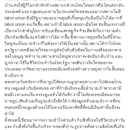
บ้าน ต่อให้รู้ก็ไม่กล้าทักท้วงเพราะกลัวจะโดนไล่ออก หรือ โดนส่งกลับ
ประเทศตัวเอง กลุ่มคนแรงงานในประเทศไทยอ่อนแอมากเพราะไม่มี
labor union ยิ่งมีรัฐบาลและนายทุนที่เกื้อหนุนกันยิ่งเป็นไปได้ยากที่
labor union จะเกิดขึ้น เพราะถ้ามี labor union เมื่อไหร่ ชนชั้นแรงงานที่
เป็นกลไกสำคัญในการขับเคลื่อนเศรษฐกิจ ก็จะมีพลังในการรวมตัว
เรียกร้องสิทธิ์และสวัสดิการได้มากขึ้น ซึ่งทางนายทุนหรือในที่นี้ส่วน
ใหญ่จะเป็นนายจ้าง ก็ไม่ต้องการให้เป็นอย่างนั้น เพราะได้กำไรน้อย
ลง รัฐบาลเหมือนจงใจออกกฎข้อบังคับซับซ้อนในการเตรียมเอกสาร
ขอใบอนุญาตทำงาน เพราะส่วนใหญ่พวกเขาจะส่งเงินกลับบ้าน และ
ถูกนำมาใช้ในชีวิตประจำวันน้อย รัฐบาลเห็นว่าเงินไหลออกจะ
ประเทศมากก็พยายามจะชลอมันลงด้วยสร้างความยุ่งยากในขั้นตอน
ดำเนินการ
สองสามวันหลังจากที่เอารูปให้คนงานดู ทุกคนหาเวลาไปตัดผมโกน
หนวดดูแลตัวกันนิดหน่อย เท่าที่กำลังเงินจะเอื้ออำนวย ถ้าพวกเขามี
พอมีเวลาและเงิน คงจะดูแลตัวได้กันดีกว่านี้ ไม่ต้องรอจนมีคนมาขอ
ถ่ายรูป เห็นตัวเองในรูปแล้วถึงคิดได้ว่าต้องดูแลตัวเองแล้ว การที่คน
คนคนหนึ่งจะดูแลตัวเองได้ไม่ควรเป็นเอกสิทธิ์ที่คนมีเงินเท่านั้นถึงจะ
ทำได้
ทั้งหมดนี้เขียนมาจากความเข้าใจส่วนตัว กับสิ่งที่เจอในชีวิตประจำวัน
และ กับสิ่งที่เกิดขึ้นกับกิจการของที่บ้าน รูปถ่ายคือความอิดโรยที่เเกิด