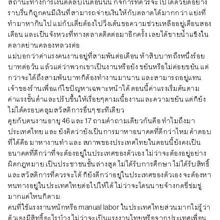
สถานะทางการเงินติดลบในตอนนั้น กิจการที่ควรจะไปได้ด้วยดีอย่าง
ราบรื่นก็ถูกคนมีเงินที่สามารถจ่ายเงินให้กับตลาดได้มากกว่า แย่งที่
ทำมาหากินไป แม่กับเตี่ยต้องไปวิ่งเต้นขอความช่วยเหลืออยู่เดือนสอง
เดือน และเป็นจังหวะที่ทางตลาดติดต่อมาอีกครั้ง เลยได้ขายน้ำแข็งใน
ตลาดย่านคลองหลวงต่อ
แม่บอกว่าค่าแรงคนงานอยู่ที่สามพันต่อเดือน ห้าสิบบาทถึงหนึ่งร้อย
บาทต่อวัน แล้วแต่ว่าพวกเขาเป็นงานหรือยัง ขยันหรือไม่ค่อยขยัน แต่
กว่าจะได้ถึงสามพันบาทก็ต้องทำงานมานาน และสามารถอยู่แทน
เจ้าของร้านเพื่อแก้ไขปัญหาเฉพาะหน้าได้ ตอนนี้ค่าแรงเริ่มต้นตาม
ค่าแรงขั้นต่ำและปรับขึ้นให้เรื่อยๆตามเนื้องานและความขยัน แต่ก็ยัง
ไม่ได้ครอบคลุมสวัสดิการอื่นๆ ซะทีเดียว
คุยกับคนงานอายุ 46 และ 17 ถามคำถามเดียวกันคือ ทำไมถึงมา
ประเทศไทย และ ยังคิดว่ายังเป็นการมาหาอนาคตที่ดีกว่าไหม คำตอบ
ที่ได้คือ มาหางานทำ และ สภาพของประเทศไทยในตอนนี้ยังคงเป็น
อนาคตที่ดีกว่าที่จะต้องอยู่ในประเทศของตัวเอง ไม่ว่าจะต้องอยู่อย่าง
ผิดกฎหมาย เป็นประชาชนชั้นล่างสุด ไม่ได้รับการศึกษา ไม่ได้รับสิทธิ์
และสวัสดิการที่ควรจะได้ ก็ยังดีกว่าอยู่ในประเทศของตัวเอง จะต้องหา
หนทางอยู่ในประเทศไทยต่อไปให้ได้ ไม่ว่าจะโดนนายจ้างกดขี่ข่มขู่
มากแค่ไหนก็ตาม
คนที่ใช้แรงงานหนักหรือ manual labor ในประเทศไทยส่วนมากไม่รู้ว่า
ตัวเองมีสิทธิ์อะไรบ้าง ไม่ว่าจะเป็นแรงงานไทยหรือจากประเทศเพื่อน