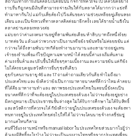
สถานะทางการเงินติดลบในตอนนั้น กิจการที่ควรจะไปได้ด้วยดีอย่าง
ราบรื่นก็ถูกคนมีเงินที่สามารถจ่ายเงินให้กับตลาดได้มากกว่า แย่งที่
ทำมาหากินไป แม่กับเตี่ยต้องไปวิ่งเต้นขอความช่วยเหลืออยู่เดือนสอง
เดือน และเป็นจังหวะที่ทางตลาดติดต่อมาอีกครั้ง เลยได้ขายน้ำแข็งใน
ตลาดย่านคลองหลวงต่อ
แม่บอกว่าค่าแรงคนงานอยู่ที่สามพันต่อเดือน ห้าสิบบาทถึงหนึ่งร้อย
บาทต่อวัน แล้วแต่ว่าพวกเขาเป็นงานหรือยัง ขยันหรือไม่ค่อยขยัน แต่
กว่าจะได้ถึงสามพันบาทก็ต้องทำงานมานาน และสามารถอยู่แทน
เจ้าของร้านเพื่อแก้ไขปัญหาเฉพาะหน้าได้ ตอนนี้ค่าแรงเริ่มต้นตาม
ค่าแรงขั้นต่ำและปรับขึ้นให้เรื่อยๆตามเนื้องานและความขยัน แต่ก็ยัง
ไม่ได้ครอบคลุมสวัสดิการอื่นๆ ซะทีเดียว
คุยกับคนงานอายุ 46 และ 17 ถามคำถามเดียวกันคือ ทำไมถึงมา
ประเทศไทย และ ยังคิดว่ายังเป็นการมาหาอนาคตที่ดีกว่าไหม คำตอบ
ที่ได้คือ มาหางานทำ และ สภาพของประเทศไทยในตอนนี้ยังคงเป็น
อนาคตที่ดีกว่าที่จะต้องอยู่ในประเทศของตัวเอง ไม่ว่าจะต้องอยู่อย่าง
ผิดกฎหมาย เป็นประชาชนชั้นล่างสุด ไม่ได้รับการศึกษา ไม่ได้รับสิทธิ์
และสวัสดิการที่ควรจะได้ ก็ยังดีกว่าอยู่ในประเทศของตัวเอง จะต้องหา
หนทางอยู่ในประเทศไทยต่อไปให้ได้ ไม่ว่าจะโดนนายจ้างกดขี่ข่มขู่
มากแค่ไหนก็ตาม
คนที่ใช้แรงงานหนักหรือ manual labor ในประเทศไทยส่วนมากไม่รู้ว่า
ตัวเองมีสิทธิ์อะไรบ้าง ไม่ว่าจะเป็นแรงงานไทยหรือจากประเทศเพื่อน