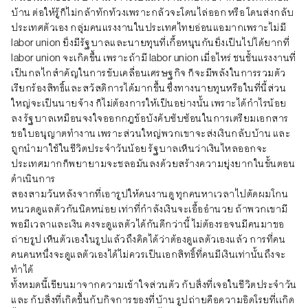
บ้าน ต่อให้รู้ก็ไม่กล้าทักท้วงเพราะกลัวจะโดนไล่ออก หรือ โดนส่งกลับ
ประเทศตัวเอง กลุ่มคนแรงงานในประเทศไทยอ่อนแอมากเพราะไม่มี
labor union ยิ่งมีรัฐบาลและนายทุนที่เกื้อหนุนกันยิ่งเป็นไปได้ยากที่
labor union จะเกิดขึ้น เพราะถ้ามี labor union เมื่อไหร่ ชนชั้นแรงงานที่
เป็นกลไกสำคัญในการขับเคลื่อนเศรษฐกิจ ก็จะมีพลังในการรวมตัว
เรียกร้องสิทธิ์และสวัสดิการได้มากขึ้น ซึ่งทางนายทุนหรือในที่นี้ส่วน
ใหญ่จะเป็นนายจ้าง ก็ไม่ต้องการให้เป็นอย่างนั้น เพราะได้กำไรน้อย
ลง รัฐบาลเหมือนจงใจออกกฎข้อบังคับซับซ้อนในการเตรียมเอกสาร
ขอใบอนุญาตทำงาน เพราะส่วนใหญ่พวกเขาจะส่งเงินกลับบ้าน และ
ถูกนำมาใช้ในชีวิตประจำวันน้อย รัฐบาลเห็นว่าเงินไหลออกจะ
ประเทศมากก็พยายามจะชลอมันลงด้วยสร้างความยุ่งยากในขั้นตอน
ดำเนินการ
สองสามวันหลังจากที่เอารูปให้คนงานดู ทุกคนหาเวลาไปตัดผมโกน
หนวดดูแลตัวกันนิดหน่อย เท่าที่กำลังเงินจะเอื้ออำนวย ถ้าพวกเขามี
พอมีเวลาและเงิน คงจะดูแลตัวได้กันดีกว่านี้ ไม่ต้องรอจนมีคนมาขอ
ถ่ายรูป เห็นตัวเองในรูปแล้วถึงคิดได้ว่าต้องดูแลตัวเองแล้ว การที่คน
คนคนหนึ่งจะดูแลตัวเองได้ไม่ควรเป็นเอกสิทธิ์ที่คนมีเงินเท่านั้นถึงจะ
ทำได้
ทั้งหมดนี้เขียนมาจากความเข้าใจส่วนตัว กับสิ่งที่เจอในชีวิตประจำวัน
และ กับสิ่งที่เกิดขึ้นกับกิจการของที่บ้าน รูปถ่ายคือความอิดโรยที่เเกิด