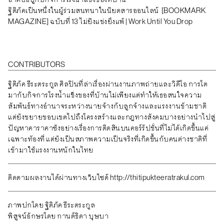
ฐิติภัคเป็นหนึ่งในผู้ร่วมสนทนาในนิยตสารออนไลน์
[BOOKMARK
MAGAZINE] ฉบับที่ 13 ไม่ย่ิงแข่งยิ่งแพ้ | Work Until You Drop
CONTRIBUTORS
ฐิติภัค ธีระตระกูล ศิลปินที่ล่าเรื่องผ่านงานภาพถ่ายและวิดีโอ การโต
มากับกิจการโรงน้ำแข็งของที่บ้านไม่เพียงแต่ทำให้เธอสนใจความ
สัมพันธ์ทางอำนาจระหว่างนายจ้างกับลูกจ้างและแรงงานข้ามชาติ
แต่ยังขยายขอบเขตไปถึงโครงสร้างและกฎทางสังคมบางอย่างนำไปสู่
ปัญหาคาราคาซังอย่างเรื่องการติดสินบนคอร์รัปชั่นที่ไม่ได้เกิดขึ้นแค่
เฉพาะท้องที่ แต่ยังเป็นสภาพความเป็นจริงที่เกิดขึ้นกับคนต่างชาติที่
เข้ามาใช้แรงงานหนักในไทย
ติดตามผลงานได้ผ่านทางเว็บไซต์
http://thitipukteeratrakul.com
ภาพปกโดย ฐิติภัค ธีระตระกูล
พิสูจน์อักษรโดย กานต์ธิดา บุษบา