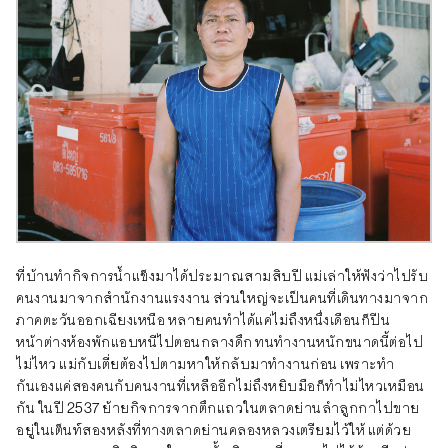
ที่บ้านทำกิจการน้ำแข็งมาได้ประมาณสามสิบปี แม่เล่าให้ฟังว่าไปรับ
คนงานมาจากสำนักงานแรงงาน ส่วนใหญ่จะเป็นคนที่เดินทางมาจาก
ภาคตะวันออกเฉียงเหนือ หลายคนทำได้แค่ไม่ถึงหนึ่งเดือนก็ปีน
หน้าต่างห้องพักแอบหนีไปตอนกลางดึก ทนทำงานหนักขนาดนี้ต่อไป
ไม่ไหว แม่กับเตี่ยต้องไปตามหาให้กลับมาทำงานก่อน เพราะทำ
กันเองแค่สองคนกับคนงานที่เหลืออีกไม่ถึงหยิบมือก็ทำไม่ไหวเหมือน
กัน ในปี 2537 ย้ายกิจการจากตึกแถวในตลาดย่านลำลูกกาไปขาย
อยู่ในเต็นท์สองหลังที่ทางตลาดย่านคลองหลวงเตรียมไว้ให้ แต่ด้วย